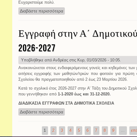
Ευχαριστούμε πολύ.
Διαβάστε περισσότερα
για Περίπατος στον παραδοσιακό οικι
Εγγραφή στην Α΄ Δημοτικού 
2026-2027
Υποβλήθηκε από
Ανδρέας
στις Κυρ, 01/03/2026 - 10:05.
Aνακοινώνεται στους ενδιαφερόμενους γονείς και κηδεμόνες των 
αιτήσεις εγγραφής των μαθητών/τριών που φοιτούν για πρώτη 
Σχολείου θα πραγματοποιηθούν από 2 έως 23 Μαρτίου 2026.
Κατά το σχολικό έτος 2026-2027 στην Α’ Τάξη του Δημοτικού Σχολε
που γεννήθηκαν από
1-1-2020 έως και 31-12-2020.
ΔΙΑΔΙΚΑΣΙΑ ΕΓΓΡΑΦΩΝ ΣΤΑ ΔΗΜΟΤΙΚΑ ΣΧΟΛΕΙΑ
Διαβάστε περισσότερα
για Εγγραφή στην Α΄ Δημοτικού σχ. έ
1
2
3
4
5
6
7
8
9
…
επό
Σελίδες