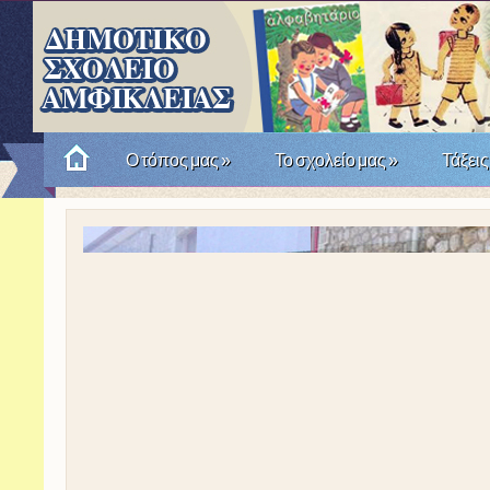
Ο τόπος μας
»
Το σχολείο μας
»
Τάξεις
Πώς θυμόμαστε την Επανάσταση του '21; Μια σχο