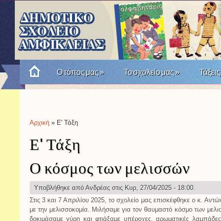
Ο τόπος μας
»
Το σχολείο μας
»
Τάξεις
Πώς θυμόμαστε την Επανάσταση του '21; Μια σχο
Αρχική
» Ε' Τάξη
Είστε εδώ
Ε' Τάξη
Ο κόσμος των μελισσών
Υποβλήθηκε από
Ανδρέας
στις Κυρ, 27/04/2025 - 18:00.
Στις 3 και 7 Απριλίου 2025, το σχολείο μας επισκέφθηκε ο κ. Αντ
με την μελισσοκομία. Μιλήσαμε για τον θαυμαστό κόσμο των μελι
δοκιμάσαμε γύρη και φτιάξαμε υπέροχες, αρωματικές λαμπάδες