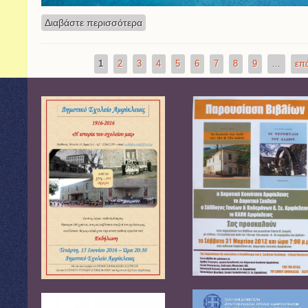
Διαβάστε περισσότερα
για Γαλλικά
1
2
3
4
5
6
7
8
9
…
επό
Σελίδες