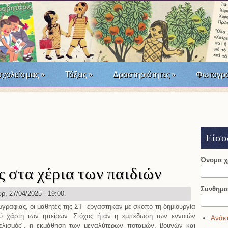
σχολείο μας
»
Τάξεις
»
Δραστηριότητες
»
Φωτογρα
άσταση του '21; Μια σχολική δράση τοπικής ιστορίας
Είσο
Όνομα 
 στα χέρια των παιδιών
Συνθημα
ρ, 27/04/2025 - 19:00.
ωγραφίας, οι μαθητές της ΣΤ εργάστηκαν με σκοπό τη δημιουργία
ύ χάρτη των ηπείρων. Στόχος ήταν η εμπέδωση των εννοιών
Ανάκτ
αμελισμός", η εκμάθηση των μεγαλύτερων ποταμών, βουνών και