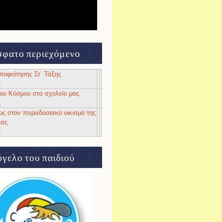
φατο περιεχόμενο
αποφοίτησης Στ΄ Τάξης
ς
 του Κόσμου στο σχολείο μας
ς
ος στον παραδοσιακό οικισμό της
ιας
ς
γελο του παιδιού