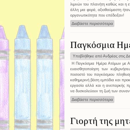
λιμνών του πλανήτη καθώς και η ε
άλλη μια φορά, αξιοθαύμαστη ήταν
οργανωτικότητα που επέδειξαν!
Διαβάστε περισσότερα
για Ο πλ
Παγκόσμια Ημ
Υποβλήθηκε από
Ανδρέας
στις Δε
Η Παγκόσμια Ημέρα Ατόμων με Ανα
ευαισθητοποίηση των κυβερνήσε
ποσοστό του παγκόσμιου πληθυσμ
καθημερινή βάση εμπόδια και προκλ
εργασία αλλά και η ανεπαρκής πρ
να δυσκολεύουν τη ζωή των συνα
Διαβάστε περισσότερα
για Παγκ
Γιορτή της μη