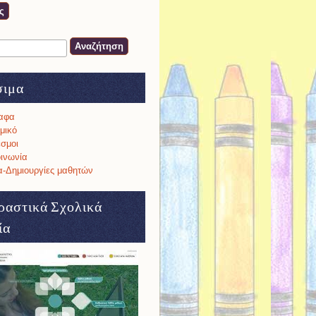
ση
α αναζήτησης
σιμα
αφα
μικό
σμοι
ινωνία
-Δημιουργίες μαθητών
ραστικά Σχολικά
ία