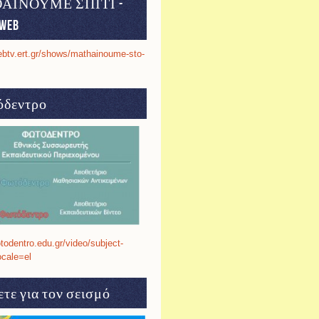
ΑΙΝΟΥΜΕ ΣΠΙΤΙ -
web
ebtv.ert.gr/shows/mathainoume-sto-
δεντρο
otodentro.edu.gr/video/subject-
ocale=el
τε για τον σεισμό