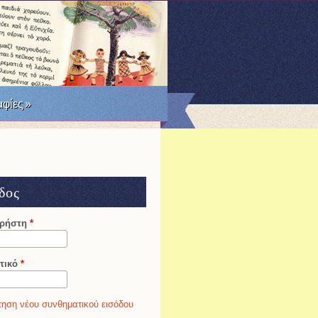
RSS
Facebook
Twitter
φίες
»
δος
χρήστη
*
τικό
*
ηση νέου συνθηματικού εισόδου