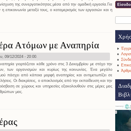
νίσχυση της συνεργατικότητας μέσα από την ομαδική εργασία.Για
 η επικοινωνία μεταξύ τους, ο καταμερισμός των εργασιών και η
Αναζήτη
Φόρμ
ανήτης μας στα χέρια των παιδιών
Χρή
έρα Ατόμων με Αναπηρία
Έγγρ
Λογισ
υ, 09/12/2024 - 20:00.
Σύνδε
πηρία γιορτάζεται κάθε χρόνο στις 3 Δεκεμβρίου με στόχο την
Επικο
ων, των οργανισμών και κυρίως της κοινωνίας. Ένα μεγάλο
Άρθρα
ού πάσχει από κάποια μορφή αναπηρίας και αντιμετωπίζει σε
ήσεις. Οι διακρίσεις, ο αποκλεισμός από την εκπαίδευση και την
Διαδ
όσβαση σε χώρους και υπηρεσίες εξακολουθούν στις μέρες μας
νθρώπων μας.
Βιβλ
όσμια Ημέρα Ατόμων με Αναπηρία
τέρας