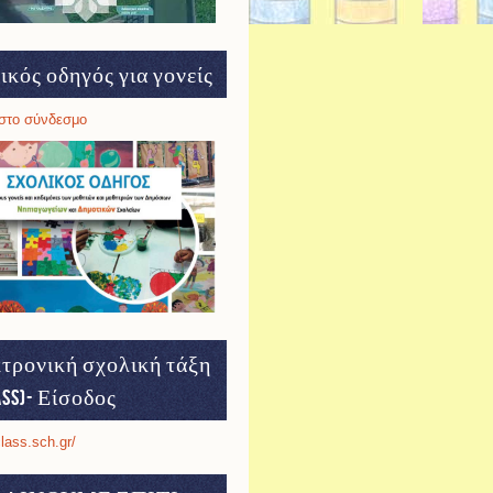
ικός οδηγός για γονείς
στο σύνδεσμο
τρονική σχολική τάξη
ass)- Είσοδος
class.sch.gr/