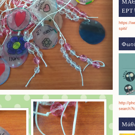
ΜΑΘ
ΕΡΤ 
https://w
spiti/
Φωτό
http://ph
search?l
Μάθε