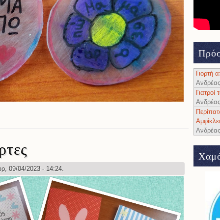
Πρόσ
Γιορτή 
Ανδρέα
Γιατροί
Ανδρέα
Περίπατ
ή της μητέρας
Αμφίκλε
Ανδρέα
ρτες
Χαμό
ρ, 09/04/2023 - 14:24.