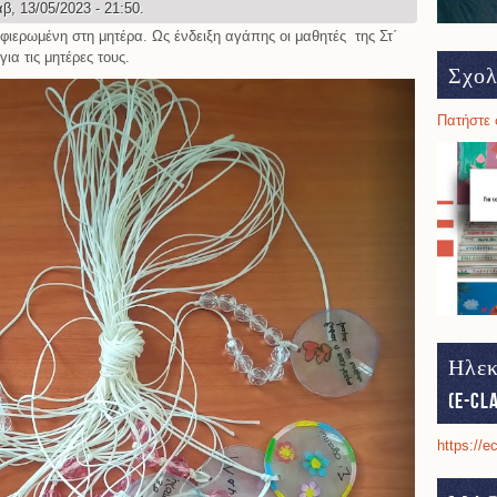
β, 13/05/2023 - 21:50.
αφιερωμένη στη
μητέρα.
Ως ένδειξη αγάπης
οι μαθητές
της Στ΄
ια τις μητέρες τους.
Σχολ
Πατήστε 
Ηλεκ
(e-cl
https://e