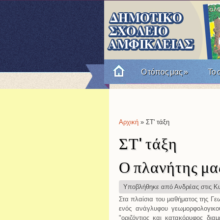
Ο τόπος μας
»
Το 
Πώς θυμόμαστε την Επαν
Αρχική
» ΣΤ' τάξη
Είστε εδώ
ΣΤ' τάξη
Ο πλανήτης μας
Υποβλήθηκε από
Ανδρέας
στις Κυ
Στα πλαίσια του μαθήματος της Γε
ενός ανάγλυφου γεωμορφολογικο
"οριζόντιος και κατακόρυφος δι