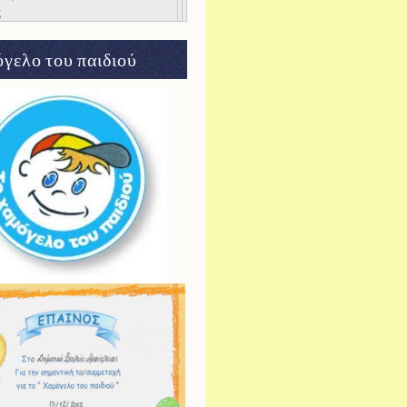
ς
γελο του παιδιού