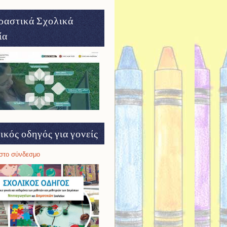
ραστικά Σχολικά
ία
ικός οδηγός για γονείς
στο σύνδεσμο