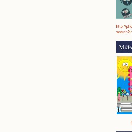
http://ph
search?l
Μάθε