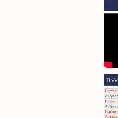
.
Πρόσ
Γιορτή 
Ανδρέα
Γιατροί
Ανδρέα
Περίπατ
Αμφίκλε