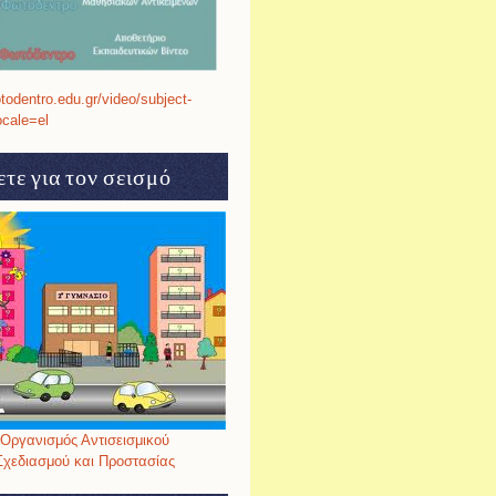
otodentro.edu.gr/video/subject-
ocale=el
τε για τον σεισμό
Οργανισμός Αντισεισμικού
Σχεδιασμού και Προστασίας