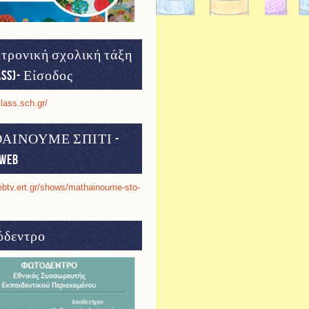
τρονική σχολική τάξη
ass)- Είσοδος
class.sch.gr/
ΑΙΝΟΥΜΕ ΣΠΙΤΙ -
web
ebtv.ert.gr/shows/mathainoume-sto-
δεντρο