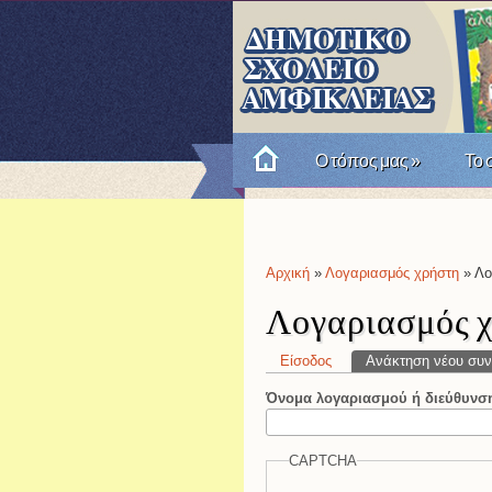
Ο τόπος μας
»
Το 
Πώς θυμόμαστε την Επαν
Αρχική
»
Λογαριασμός χρήστη
» Λο
Είστε εδώ
Λογαριασμός 
Είσοδος
Ανάκτηση νέου συν
Πρωτεύουσες καρτέ
Όνομα λογαριασμού ή διεύθυνσ
CAPTCHA