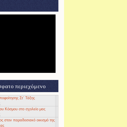
φατο περιεχόμενο
αποφοίτησης Στ΄ Τάξης
ς
 του Κόσμου στο σχολείο μας
ς
ος στον παραδοσιακό οικισμό της
ιας