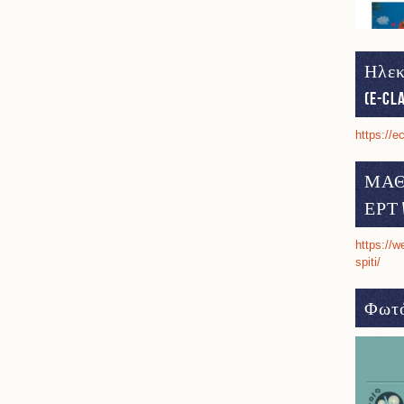
Ηλεκ
(e-cl
https://e
ΜΑΘ
ΕΡΤ 
https://w
spiti/
Φωτό