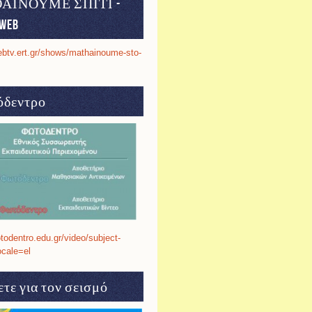
ΑΙΝΟΥΜΕ ΣΠΙΤΙ -
web
ebtv.ert.gr/shows/mathainoume-sto-
δεντρο
otodentro.edu.gr/video/subject-
ocale=el
τε για τον σεισμό