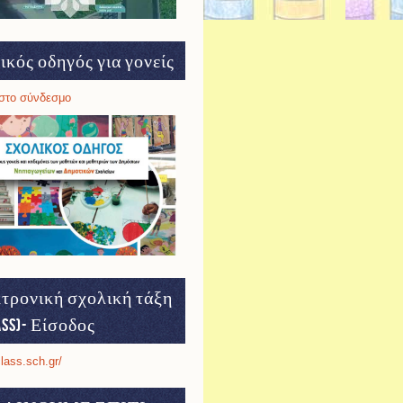
ικός οδηγός για γονείς
στο σύνδεσμο
τρονική σχολική τάξη
ass)- Είσοδος
class.sch.gr/