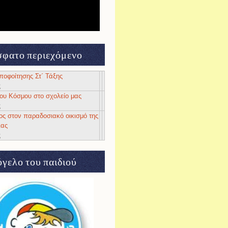
φατο περιεχόμενο
αποφοίτησης Στ΄ Τάξης
ς
 του Κόσμου στο σχολείο μας
ς
ος στον παραδοσιακό οικισμό της
ιας
ς
γελο του παιδιού