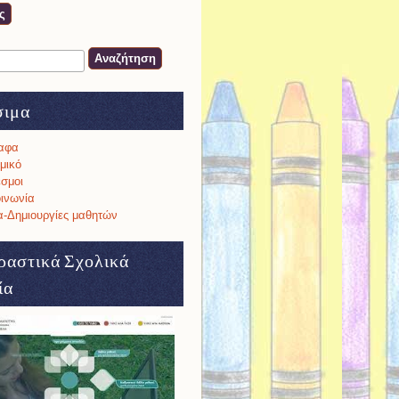
ση
α αναζήτησης
σιμα
αφα
μικό
σμοι
ινωνία
-Δημιουργίες μαθητών
ραστικά Σχολικά
ία