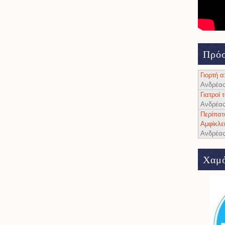
Πρόσ
Γιορτή 
Ανδρέα
Γιατροί
Ανδρέα
Περίπατ
Αμφίκλε
Ανδρέα
Χαμό