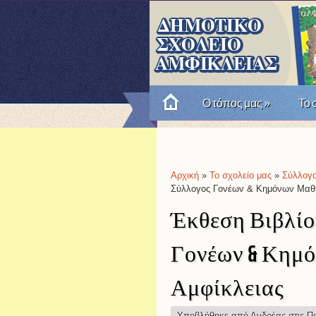
Ο τόπος μας
»
Το 
Πώς θυμόμαστε την Επαν
Αρχική
»
Το σχολείο μας
»
Σύλλογ
Είστε εδώ
Σύλλογος Γονέων & Κημόνων Μαθη
Έκθεση Βιβλίου
Γονέων & Κημ
Αμφίκλειας
Υποβλήθηκε από
Ανδρέας
στις Πα