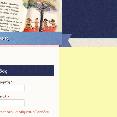
RSS
Facebook
Twitter
φίες
»
δος
χρήστη
*
τικό
*
ηση νέου συνθηματικού εισόδου