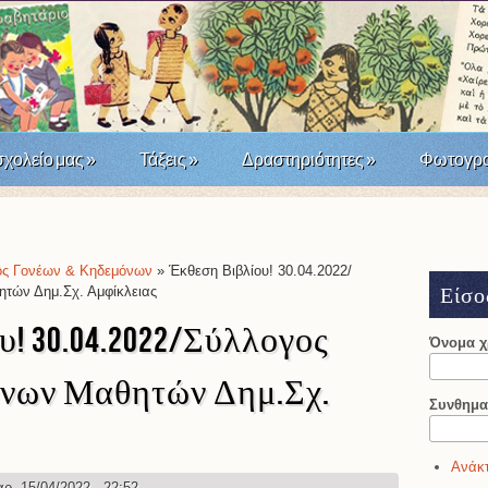
σχολείο μας
»
Τάξεις
»
Δραστηριότητες
»
Φωτογρα
άσταση του '21; Μια σχολική δράση τοπικής ιστορίας
ος Γονέων & Κηδεμόνων
» Έκθεση Βιβλίου! 30.04.2022/
τών Δημ.Σχ. Αμφίκλειας
Είσο
! 30.04.2022/Σύλλογος
Όνομα 
όνων Μαθητών Δημ.Σχ.
Συνθημα
Ανάκτ
ρ, 15/04/2022 - 22:52.