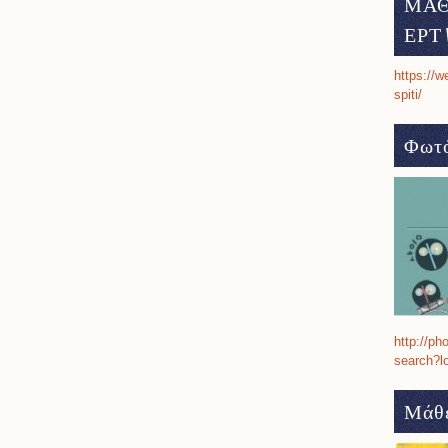
ΜΑΘ
ΕΡΤ 
https://w
spiti/
Φωτό
http://ph
search?l
Μάθε