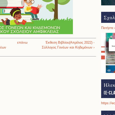
Σχολ
Πατήστε 
επάνω
Έκθεση Βιβλίου(Απρίλιος 2022) -
νέων
Σύλλογος Γονέων και Κηδεμόνων ›
Ηλεκ
(e-cl
https://e