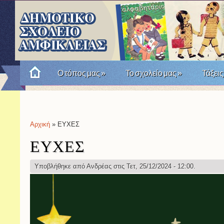
Ο τόπος μας
»
Το σχολείο μας
»
Τάξεις
Πώς θυμόμαστε την Επανάσταση του '21; Μια σχο
Αρχική
» ΕΥΧΕΣ
Είστε εδώ
ΕΥΧΕΣ
Υποβλήθηκε από
Ανδρέας
στις Τετ, 25/12/2024 - 12:00.