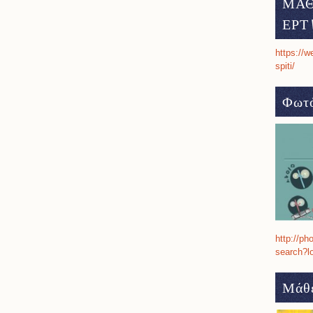
ΜΑΘ
ΕΡΤ 
https://w
spiti/
Φωτό
http://ph
search?l
Μάθε