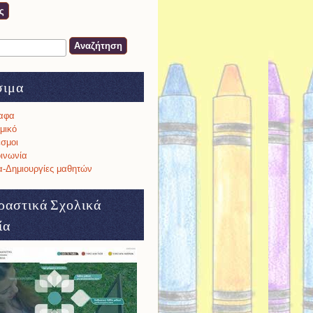
ση
α αναζήτησης
σιμα
αφα
μικό
σμοι
ινωνία
-Δημιουργίες μαθητών
ραστικά Σχολικά
ία