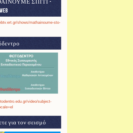
ΑΙΝΟΥΜΕ ΣΠΙΤΙ -
web
ebtv.ert.gr/shows/mathainoume-sto-
δεντρο
otodentro.edu.gr/video/subject-
ocale=el
τε για τον σεισμό