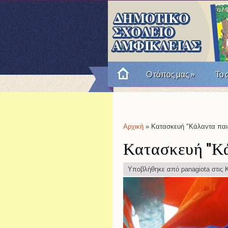
Ο τόπος μας
»
Το 
Πώς θυμόμαστε την Επαν
Αρχική
» Κατασκευή "Κάλαντα παι
Είστε εδώ
Κατασκευή "Κά
Υποβλήθηκε από
panagiota
στις Κ