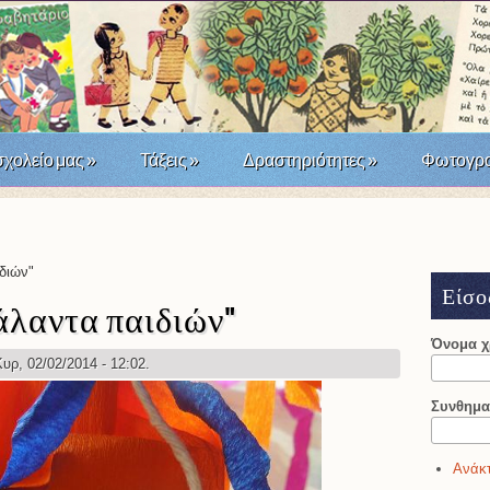
σχολείο μας
»
Τάξεις
»
Δραστηριότητες
»
Φωτογρα
άσταση του '21; Μια σχολική δράση τοπικής ιστορίας
διών"
Είσο
λαντα παιδιών"
Όνομα 
υρ, 02/02/2014 - 12:02.
Συνθημα
Ανάκτ