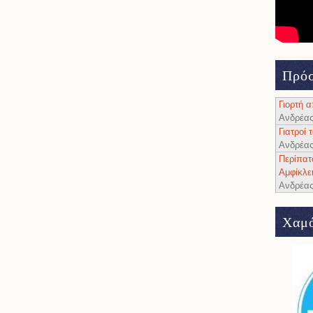
Πρόσ
Γιορτή 
Ανδρέα
Γιατροί
Ανδρέα
Περίπατ
Αμφίκλε
Ανδρέα
Χαμό