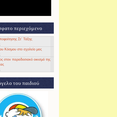
φατο περιεχόμενο
αποφοίτησης Στ΄ Τάξης
ς
 του Κόσμου στο σχολείο μας
ς
ος στον παραδοσιακό οικισμό της
ιας
ς
γελο του παιδιού