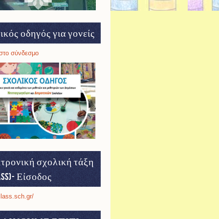
ικός οδηγός για γονείς
στο σύνδεσμο
τρονική σχολική τάξη
ass)- Είσοδος
class.sch.gr/