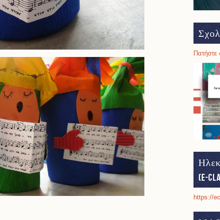
Σχολ
Πατήστε 
Ηλεκ
(e-cl
https://e