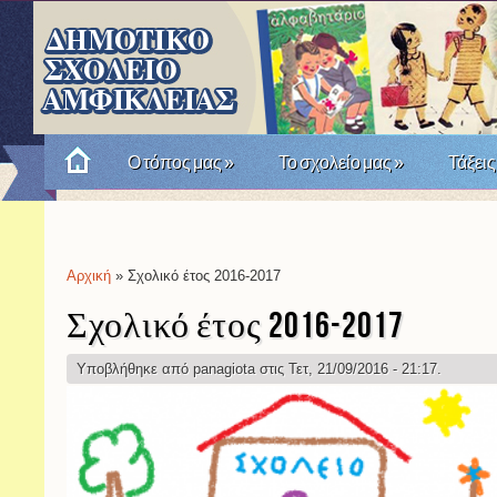
Ο τόπος μας
»
Το σχολείο μας
»
Τάξεις
Πώς θυμόμαστε την Επανάσταση του '21; Μια σχο
Αρχική
» Σχολικό έτος 2016-2017
Είστε εδώ
Σχολικό έτος 2016-2017
Υποβλήθηκε από
panagiota
στις Τετ, 21/09/2016 - 21:17.