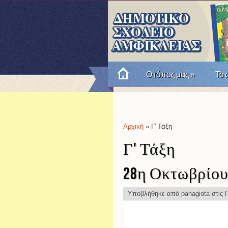
Ο τόπος μας
»
Το 
Πώς θυμόμαστε την Επαν
Αρχική
» Γ' Τάξη
Είστε εδώ
Γ' Τάξη
28η Οκτωβρίου
Υποβλήθηκε από
panagiota
στις Π