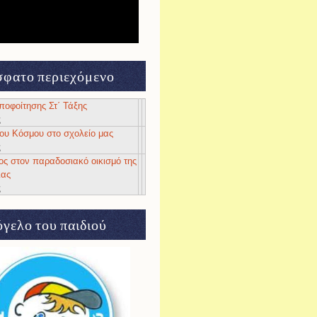
φατο περιεχόμενο
αποφοίτησης Στ΄ Τάξης
ς
 του Κόσμου στο σχολείο μας
ς
ος στον παραδοσιακό οικισμό της
ιας
ς
γελο του παιδιού