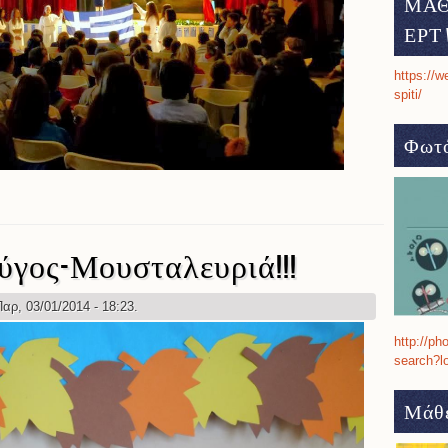
ΜΑΘ
ΕΡΤ 
https://w
spiti/
Φωτό
Οκτωβρίου 1940
γος-Μουσταλευριά!!!
αρ, 03/01/2014 - 18:23.
http://ph
search?l
Μάθε