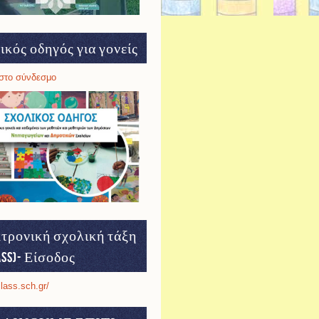
ικός οδηγός για γονείς
στο σύνδεσμο
τρονική σχολική τάξη
ass)- Είσοδος
class.sch.gr/