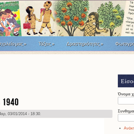
σχολείο μας
»
Τάξεις
»
Δραστηριότητες
»
Φωτογρα
άσταση του '21; Μια σχολική δράση τοπικής ιστορίας
Είσο
Όνομα 
 1940
Συνθημα
αρ, 03/01/2014 - 18:30.
Ανάκτ