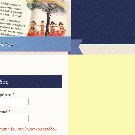
RSS
Facebook
Twitter
φίες
»
δος
χρήστη
*
τικό
*
ηση νέου συνθηματικού εισόδου