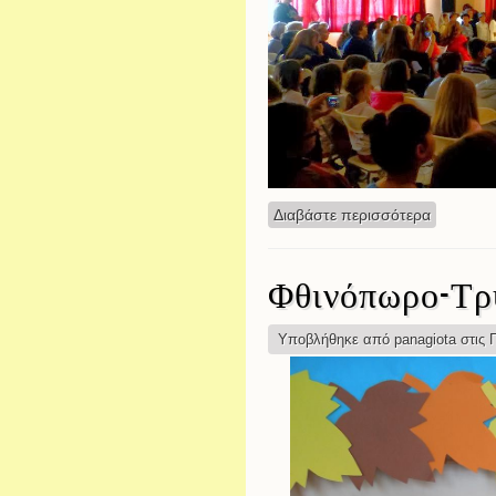
Διαβάστε περισσότερα
για 28η 
Φθινόπωρο-Τρύ
Υποβλήθηκε από
panagiota
στις Π