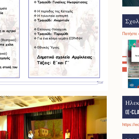
Σχολ
Πατήστε 
Ηλεκ
(e-cl
https://e