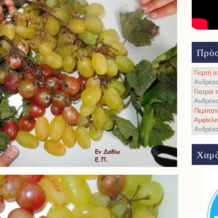
Πρόσ
Γιορτή 
Ανδρέα
Γιατροί
Ανδρέα
Περίπατ
Αμφίκλε
Ανδρέα
Χαμό