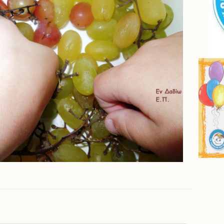
όπωρο-Τρύγος-Μουσταλευριά!!!