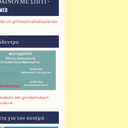
ΑΙΝΟΥΜΕ ΣΠΙΤΙ -
web
ebtv.ert.gr/shows/mathainoume-sto-
δεντρο
otodentro.edu.gr/video/subject-
ocale=el
τε για τον σεισμό