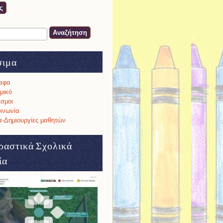
ση
α αναζήτησης
σιμα
αφα
μικό
σμοι
ινωνία
-Δημιουργίες μαθητών
ραστικά Σχολικά
ία